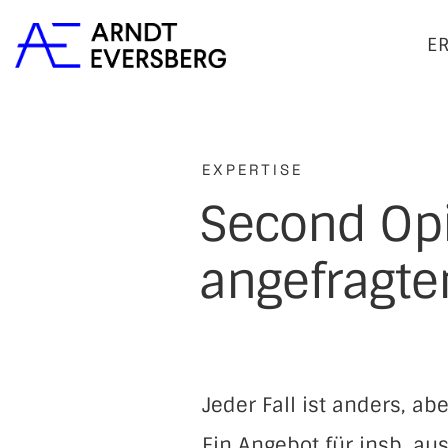
E
EXPERTISE
Second Opi
angefragten
Jeder Fall ist anders, abe
Ein Angebot für insb. au